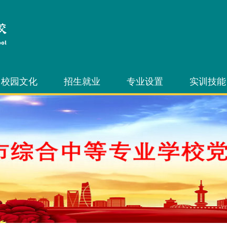
校园文化
招生就业
专业设置
实训技能
文化艺术节
招生信息
中职专业
技能节
技能节
就业信息
三二分段专业
技能竞赛
学生社团
3+证书考试
技能考证
自主招生考试