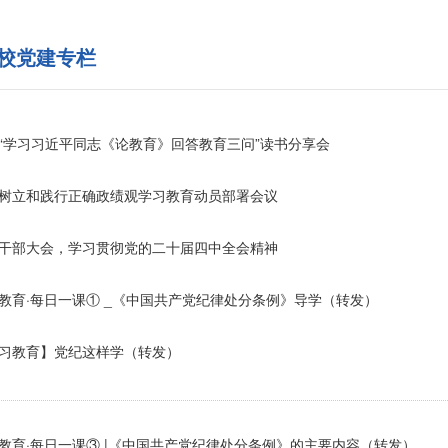
校党建专栏
“学习习近平同志《论教育》回答教育三问”读书分享会
树立和践行正确政绩观学习教育动员部署会议
干部大会，学习贯彻党的二十届四中全会精神
教育·每日一课① _《中国共产党纪律处分条例》导学（转发）
习教育】党纪这样学（转发）
教育·每日一课③ |《中国共产党纪律处分条例》的主要内容（转发）