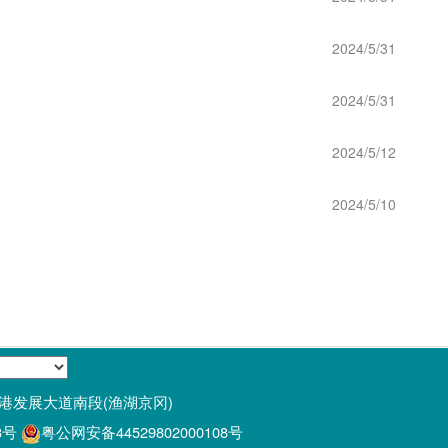
2024/5/31
2024/5/31
2024/5/12
2024/5/10
经济区空港发展大道南段(渔湖京冈)
3号
粤公网安备44529802000108号