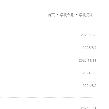
首页
学校专题
学校党建
2026/5/28
2026/3/9
2025/11/11
2024/6/2
2024/6/2
2024/5/31