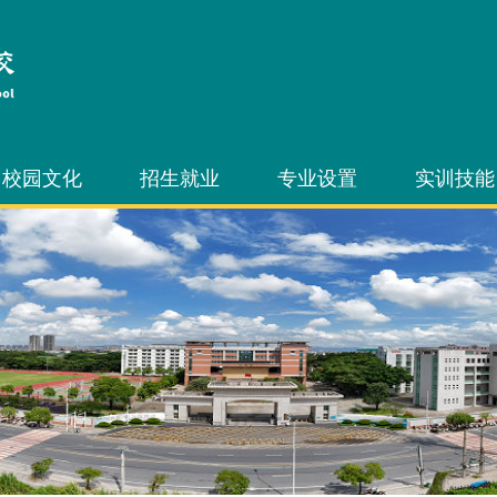
校园文化
招生就业
专业设置
实训技能
文化艺术节
招生信息
中职专业
技能节
技能节
就业信息
三二分段专业
技能竞赛
学生社团
3+证书考试
技能考证
自主招生考试