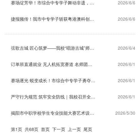
赛场绽芳华！市综合中专学子舞动非遗，传承潮汕文脉
2026/6/6
捷报频传！我市中专学子斩获粤港澳科创大赛微电影项目双一等奖
2026/6/6
弦歌古城 匠心筑梦——我校“唱游古城”师生音乐会精彩上演
2026/6/4
订单班直通就业 无人机拓宽赛道 名师团赋能成才——市综合中专构建全方位育人新格局
2026/6/1
赛场逐光 蜕变成长！市综合中专学子勇夺市级跆拳道锦标赛冠军
2026/6/1
严守行为规范 筑牢安全防线｜我校召开全体外宿走读生会议
2026/6/1
揭阳市中职学校学生专业技能大赛艺术设计赛项圆满举办
2026/5/30
第1页 共68页
首页
下一页
上一页
尾页