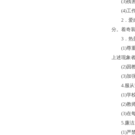
(3)
残
(4)
工
2
．爱
分。着奇
3
．热
(1)
尊
上述现象
(2)
因
(3)
加
4.
服从
(1)
学
(2)
教
(3)
在
5.
廉洁
(1)
严