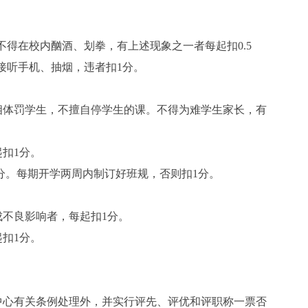
不得在校内酗酒、划拳，有上述现象之一者每起扣
0.5
接听手机、抽烟，违者扣
1
分。
相体罚学生，不擅自停学生的课。不得为难学生家长，有
起扣
1
分。
分。每期开学两周内制订好班规，否则扣
1
分。
成不良影响者，每起扣
1
分。
起扣
1
分。
。
中心有关条例处理外，并实行评先、评优和评职称一票否