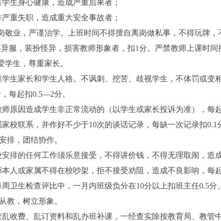
害学生身心健康，造成严重后果者；
作严重失职，造成重大安全事故者；
岗敬业，严谨治学。上班时间不得擅自离岗做私事，不得玩牌，
装异服，装扮怪异，损害教师形象者，扣
1
分。严禁教师上课时间
爱学生，尊重家长。
重学生家长和学生人格。不讽刺、挖苦、歧视学生，不体罚或变
者，每起扣
0.5
—
2
分。
教师原因造成学生非正常流动的（以学生或家长投诉为准），每
强家校联系，并作好不少于
10
次的谈话记录，每缺一次记录扣
0.1
安排，团结协作。
校安排的任何工作须乐意接受，不得讲价钱，不得无理取闹，造
师本人或家属不得在校吵架，拒不接受劝阻，造成不良影响，每
每周卫生检查评比中，一月内班级负分在
10
分以上扣班主任
0.5
分
从教，树立形象。
禁乱收费、乱订资料和乱办班补课，一经查实除按教育局、教管