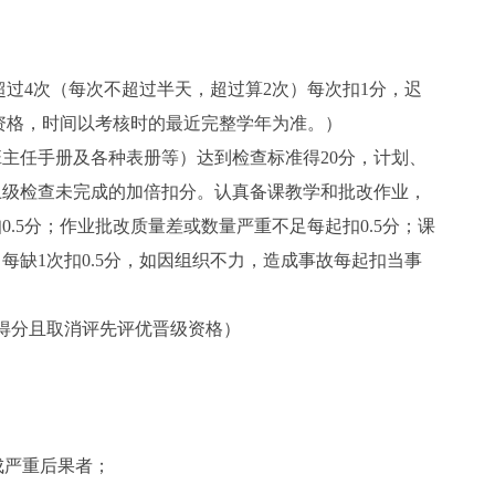
超过
4
次（每次不超过半天，超过算
2
次）每次扣
1
分，迟
资格，时间以考核时的最近完整学年为准。）
班主任手册及各种表册等）达到检查标准得
20
分，计划、
上级检查未完成的加倍扣分。认真备课教学和批改作业，
扣
0.5
分；作业批改质量差或数量严重不足每起扣
0.5
分；课
，每缺
1
次扣
0.5
分，如因组织不力，造成事故每起扣当事
得分且取消评先评优晋级资格）
成严重后果者；