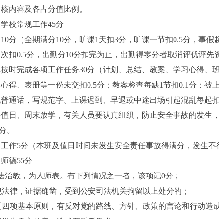
考核内容及各占分值比例。
）学校常规工作
45
分
勤
10
分（全期满分
10
分，旷课
1
天扣
3
分，旷课一节扣
0.5
分，事假
一次扣
0.5
分，出勤分
10
分扣完为止，出勤得零分者取消评优评先
真按时完成各项工作任务
30
分（计划、总结、教案、学习心得、
习心得、表册等一份未交扣
0.5
分；教案检查每缺
1
节扣
0.1
分；被
说普通话，写规范字。上课迟到、早退或中途出场引起混乱每起
午值日、周末放学，有关人员要认真组织，防止安全事故的发生
分。
全工作
5
分（本班及值日时间未发生安全责任事故得满分，发生不
）师德
55
分
法治教，为人师表。有下列情况之一者，该项记
0
分；
犯法律，证据确凿，受到公安司法机关拘留以上处分的；
反四项基本原则，有反对党的路线、方针、政策的言论和行动造