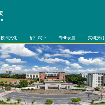
校园文化
招生就业
专业设置
实训技能
文化艺术节
招生信息
中职专业
技能节
技能节
就业信息
三二分段专业
技能竞赛
学生社团
3+证书考试
技能考证
自主招生考试