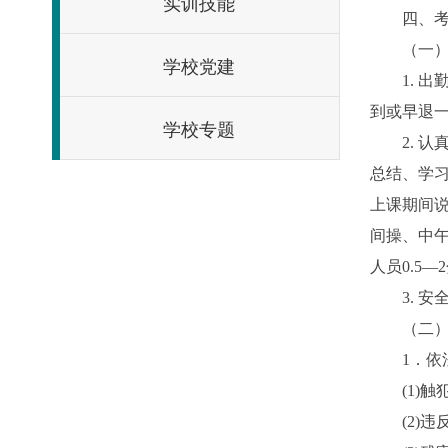
实训技能
四、
（一
学校党建
1.
出
到或早退
学校专题
2.
认
总结、学
上课期间
间操、中
人员
0.5
—
2
3.
安
（二
1
．依
(1)
触
(2)
违