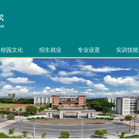
校园文化
招生就业
专业设置
实训技能
文化艺术节
招生信息
中职专业
技能节
技能节
就业信息
三二分段专业
技能竞赛
学生社团
3+证书考试
技能考证
自主招生考试